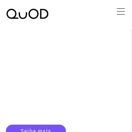
Soluções de
Compliance quod
Um jeito poderoso de proteger
sua empresa de possíveis
atividades ilegais.
Saiba mais