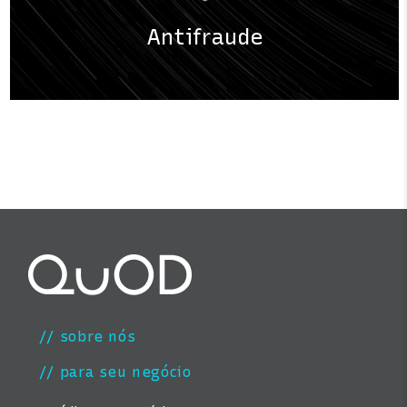
Antifraude
// sobre nós
// para seu negócio